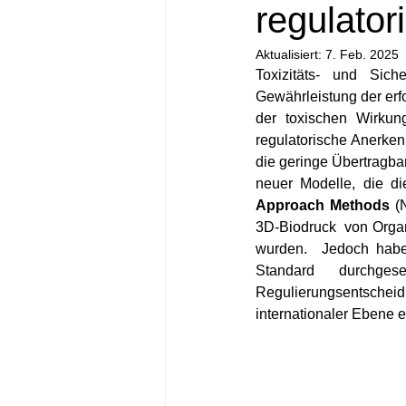
regulator
Aktualisiert:
7. Feb. 2025
Toxizitäts- und Sich
Gewährleistung der erfo
der toxischen Wirkun
regulatorische Anerken
die geringe Übertragba
neuer Modelle, die di
Approach Methods 
(
3D-Biodruck  von Organo
wurden.  Jedoch haben
Standard durchges
Regulierungsentscheidu
internationaler Ebene e