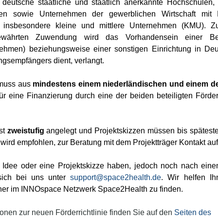
 deutsche staatliche und staatlich anerkannte Hochschulen, a
gen sowie Unternehmen der gewerblichen Wirtschaft mit 
t, insbesondere kleine und mittlere Unternehmen (KMU). Zu
währten Zuwendung wird das Vorhandensein einer Betri
ehmen) beziehungsweise einer sonstigen Einrichtung in Deut
gsempfängers dient, verlangt.
muss aus 
mindestens einem niederländischen und einem d
für eine Finanzierung durch eine der beiden beteiligten Förder
st 
zweistufig
 angelegt und Projektskizzen müssen bis spätest
 wird empfohlen, zur Beratung mit dem Projektträger Kontakt a
 Idee oder eine Projektskizze haben, jedoch noch nach eine
ich bei uns unter 
support@space2health.de
. Wir helfen Ih
er im INNOspace Netzwerk Space2Health zu finden.
ionen zur neuen Förderrichtlinie finden Sie auf den 
Seiten des 