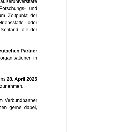
ußeruniversitäre 
Forschungs- und 
m Zeitpunkt der 
ebsstätte oder 
schland, die der 
eutschen Partner
organisationen in 
ens 
28. April 2025
ufzunehmen.
m Verbundpartner 
nen gerne dabei, 