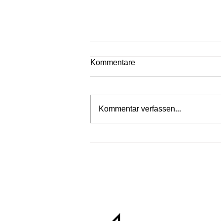
Kommentare
Kommentar verfassen...
Bekanntmachung zur
Förderung von Leitprojekten
für die Nutzung von KI in
Wertschöpfungsketten:
Industrielle,
domänenspezifische KI zur
Erschließung von
Wertschöpfungspotenzialen