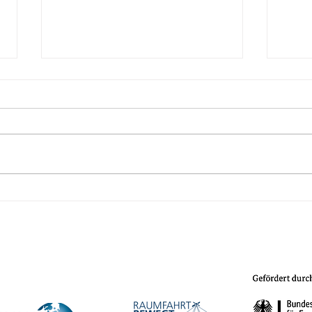
Richtlinie zur Förderung von
Auss
Projekten im
Deut
Wissenschaftsjahr 2027 –
2027
Raumfahrt
Bund
Tech