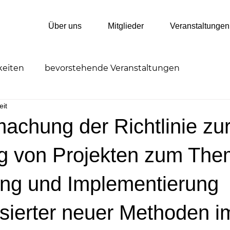
Über uns
Mitglieder
Veranstaltungen
keiten
bevorstehende Veranstaltungen
eit
ungen
Veranstaltungen
Stellenausschreibunge
achung der Richtlinie zu
g von Projekten zum Th
rung und Implementierung
ierter neuer Methoden i