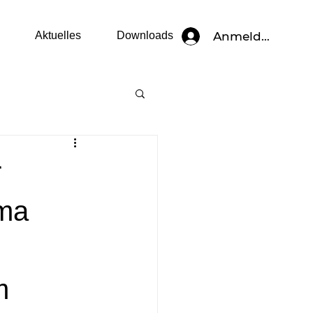
Anmelden
Aktuelles
Downloads
n
Neuigkeiten
r
ema
m