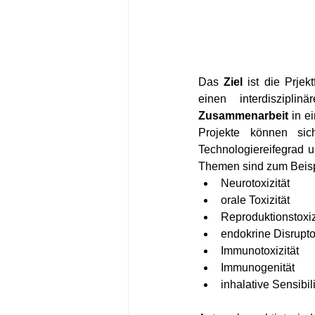
Das 
Ziel
 ist die Prje
einen interdiszipli
Zusammenarbeit
 in e
Projekte können sic
Technologiereifegrad 
Themen sind zum Beisp
Neurotoxizität
orale Toxizität
Reproduktionstoxiz
endokrine Disrupt
Immunotoxizität
Immunogenität
inhalative Sensibil