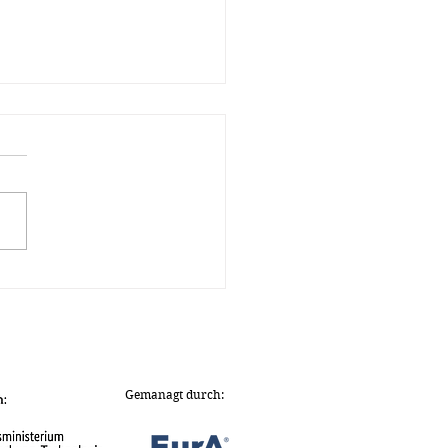
chreibung des
schen Zukunftspreises
 – Preis des
espräsidenten für
nik und Innovation
Gemanagt durch: