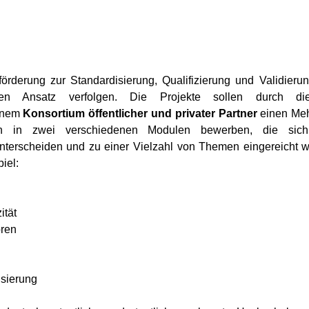
ktförderung zur Standardisierung, Qualifizierung und Validier
nären Ansatz verfolgen. Die Projekte sollen durch d
inem 
Konsortium öffentlicher und privater Partner
 einen Meh
h in zwei verschiedenen Modulen bewerben, die sich 
unterscheiden und zu einer Vielzahl von Themen eingereicht w
iel:
ität
oren
isierung