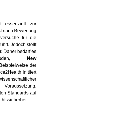
 essenziell zur 
st nach Bewertung 
ersuche für die 
rt. Jedoch stellt 
. Daher bedarf es 
oden,       
New 
eispielweise der 
2Health initiiert 
ssenschaftlicher 
oraussetzung, 
ten Standards auf 
chtssicherheit.