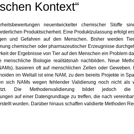
ischen Kontext“
erheitsbewertungen neuentwickelter chemischer Stoffe sind
rderlichen Produktsicherheit. Eine Produktzulassung erfolgt er
gen und Gefahren auf den Menschen. Bisher werden Tierv
nung chemischer oder pharmazeutischer Erzeugnisse durchgefüh
rkeit der Ergebnisse von Tier auf den Menschen ein Problem dar
e menschliche Biologie realitätsnah nachbilden. Neue Meth
NAMs), basieren oft auf menschlichen Zellen oder Geweben. B
iden im Weltall ist eine NAM, zu dem bereits Projekte in Space
 sich NAMs wegen fehlender Validierung noch nicht als wi
etzt. Die Methodenvalidierung bildet jedoch die V
ngen auf einer Datengrundlage zu treffen, die nach vereinbar
rstellt wurden. Darüber hinaus schaffen validierte Methoden Re