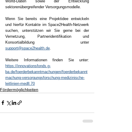
World-Daten sowie der Entwicklung 
sektorenübergreifender Versorgungsmodelle.
Wenn Sie bereits eine Projektidee entwickeln 
und hierfür Kontakte im Space2Health-Netzwerk 
suchen, unterstützen wir Sie gerne bei der 
Vernetzung, Partneridentifikation und 
Konsortialbildung unter 
support@space2health.de
.
Weitere Informationen finden Sie unter: 
https://innovationsfonds.g-
ba.de/foerderbekanntmachungen/foerderbekannt
machung-versorgungsforschung-medizinische-
leitlinien-medll.70
Fördermöglichkeiten