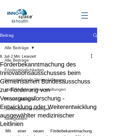
Beitrag
Alle Beiträge
8. Juli
2 Min. Lesezeit
Alle Beiträge
Förderbekanntmachung des
Fördermöglichkeiten
Innovationsausschusses beim
bevorstehende Veranstaltungen
Gemeinsamen Bundesausschuss
zur Förderung von
stattgefundene Veranstaltungen
Versorgungsforschung -
Veranstaltungen
Entwicklung oder Weiterentwicklung
Stellenausschreibungen
ausgewählter medizinischer
Neuigkeiten
Leitlinien
Mit einer neuen Förderbekanntmachung 