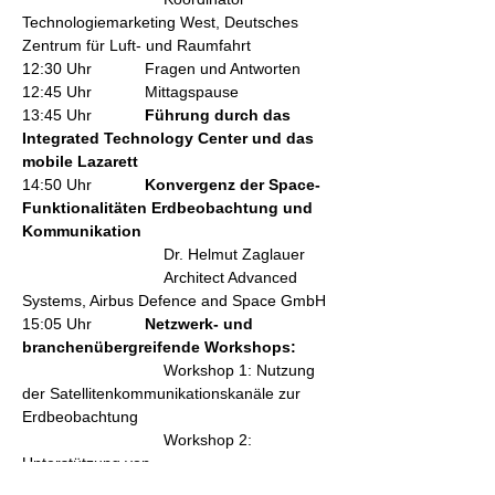
Technologiemarketing West, Deutsches 
Zentrum für Luft- und Raumfahrt
12:30 Uhr            Fragen und Antworten
12:45 Uhr            Mittagspause
13:45 Uhr            
Führung durch das 
Integrated Technology Center und das 
mobile Lazarett
14:50 Uhr            
Konvergenz der Space-
Funktionalitäten Erdbeobachtung und 
Kommunikation
                                Dr. Helmut Zaglauer
                                Architect Advanced 
Systems, Airbus Defence and Space GmbH
15:05 Uhr            
Netzwerk- und 
branchenübergreifende Workshops:
                                Workshop 1: Nutzung 
der Satellitenkommunikationskanäle zur 
Erdbeobachtung
                                Workshop 2: 
Unterstützung von 
Erdbeobachtungsmissionen durch 5G Non-