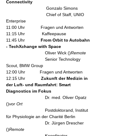
Connectivity
                                 Gonzalo Simons
                                 Chief of Staff, UNIO 
Enterprise
11:00 Uhr             Fragen und Antworten
11:15 Uhr              Kaffeepause
11:45 Uhr             
From Orbit to Autobahn 
- TechXchange with Space
                                Oliver Wick (
)
Remote
                                Senior Technology 
Scout, BMW Group
12:00 Uhr            Fragen und Antworten
12:15 Uhr             
Zukunft der Medizin in 
der Luft- und Raumfahrt: Smart 
Diagnostics im Fokus
                                Dr. med. Oliver Opatz 
(
)
vor Ort
                                Postdoktorand, Institut 
für Physiologie an der Charité Berlin
                                Dr. Jürgen Drescher 
(
)
Remote
                                Koordinator 