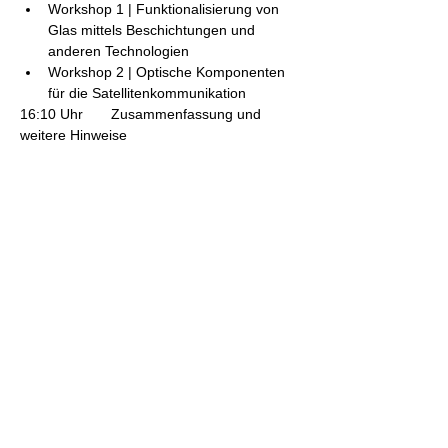
Workshop 1 | Funktionalisierung von 
Glas mittels Beschichtungen und 
anderen Technologien
Workshop 2 | Optische Komponenten 
für die Satellitenkommunikation
16:10 Uhr       Zusammenfassung und 
weitere Hinweise
16:30 Uhr      offizielles Ende der 
Veranstaltung
17:00 Uhr      Get-together und Networking
Diese Veranstaltung teilen