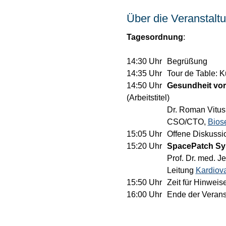
Über die Veranstalt
Tagesordnung
:
14:30 Uhr	Begrüßung 
14:35 Uhr	Tour de T
14:50 Uhr	
Gesundheit vor 
(Arbeitstitel)
		Dr. Roman Vitu
		CSO/CTO, 
Bios
15:05 Uhr	Offene Diskuss
15:20 Uhr	
SpacePatch Sys
		Prof. Dr. med. 
		Leitung 
Kardiova
15:50 Uhr	Zeit für H
16:00 Uhr	Ende der Ver