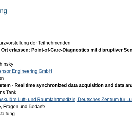
ung
able: Kurzvorstellung der Teilnehmenden
Ort erfassen: Point-of-Care-Diagnostics mit disruptiver Se
shinsky
ensor Engineering GmbH
ion 
tem - Real time synchronized data acquisition and data ana
Jens Tank
skuläre Luft- und Raumfahrtmedizin, Deutsches Zentrum für Lu
inweise, Fragen und Bedarfe
anstaltung