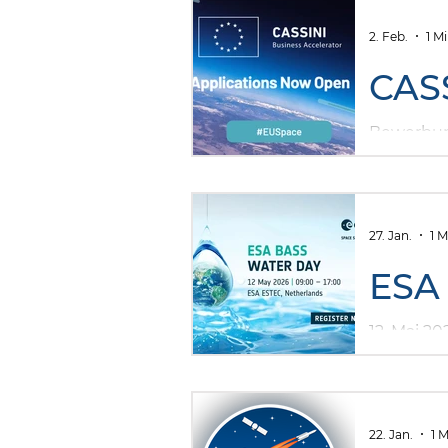
Aachen (E
2. Feb.
1 M
CASS
Bewerbun
27. Jan.
1 M
ESA
12. Mai 2
22. Jan.
1 M