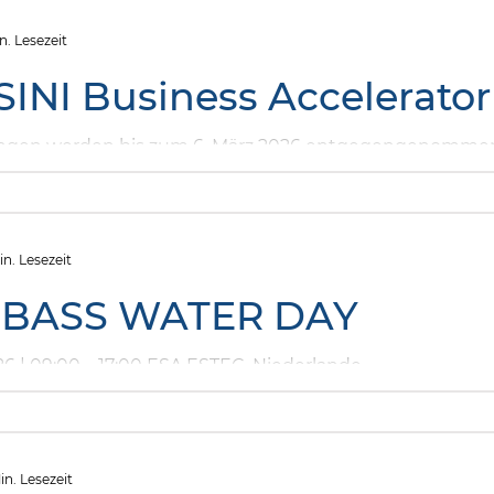
urogress) statt.
in. Lesezeit
INI Business Accelerator
gen werden bis zum 6. März 2026 entgegengenomme
in. Lesezeit
 BASS WATER DAY
026 | 09:00 – 17:00 ESA ESTEC, Niederlande
in. Lesezeit