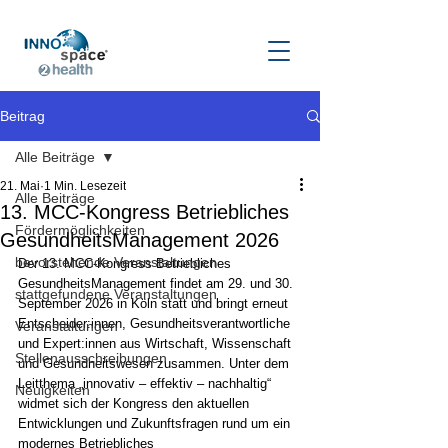
Beitrag
Alle Beiträge
21. Mai
1 Min. Lesezeit
Alle Beiträge
13. MCC-Kongress Betriebliches
Fördermöglichkeiten
GesundheitsManagement 2026
bevorstehende Veranstaltungen
Der 13. MCC-Kongress Betriebliches 
GesundheitsManagement findet am 29. und 30. 
stattgefundene Veranstaltungen
September 2026 in Köln statt und bringt erneut 
Entscheider:innen, Gesundheitsverantwortliche 
Veranstaltungen
und Expert:innen aus Wirtschaft, Wissenschaft 
Stellenausschreibungen
und Gesundheitswesen zusammen. Unter dem 
Leitthema „innovativ – effektiv – nachhaltig“ 
Neuigkeiten
widmet sich der Kongress den aktuellen 
Entwicklungen und Zukunftsfragen rund um ein 
modernes Betriebliches 