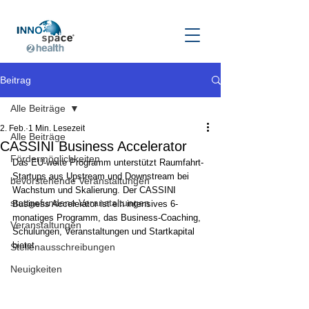
Beitrag
Alle Beiträge
2. Feb.
1 Min. Lesezeit
Alle Beiträge
CASSINI Business Accelerator
Fördermöglichkeiten
Das EU-weite Programm unterstützt Raumfahrt-
Startups aus Upstream und Downstream bei 
bevorstehende Veranstaltungen
Wachstum und Skalierung. Der CASSINI 
stattgefundene Veranstaltungen
Business Accelerator ist ein intensives 6-
monatiges Programm, das Business-Coaching, 
Veranstaltungen
Schulungen, Veranstaltungen und Startkapital 
bietet.
Stellenausschreibungen
Neuigkeiten