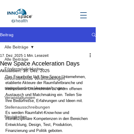
Beitrag
Alle Beiträge
17. Dez. 2025
1 Min. Lesezeit
Alle Beiträge
New Space Acceleration Days
Fördermöglichkeiten
Aktualisiert:
18. Dez. 2025
Das Fraunhofer lädt New-Space-Unternehmen, 
bevorstehende Veranstaltungen
etablierte Akteure der Raumfahrtbranche und 
stattgefundene Veranstaltungen
interessierte Unternehmen zu einem offenen 
Austausch und Matchmaking ein. Teilen Sie 
Veranstaltungen
Ihre Bedürfnisse, Erfahrungen und Ideen mit.
Stellenausschreibungen
Es werden Raumfahrt-Know-how und 
Neuigkeiten
interdisziplinäre Kompetenzen in den Bereichen 
Entwicklung, Design, Test, Produktion, 
Finanzierung und Politik geboten.